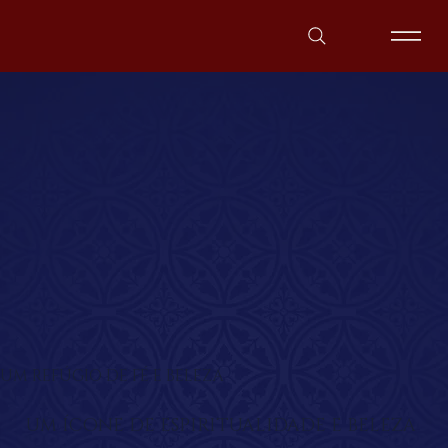
UM REFÚGIO DE FÉ E BELEZA
UM ÍCONE DE ESPIRITUALIDADE E BELEZA