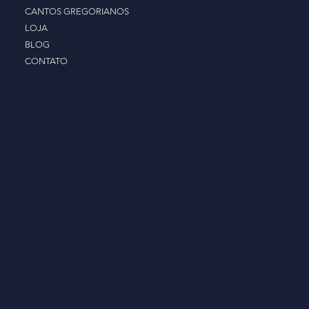
CANTOS GREGORIANOS
LOJA
BLOG
CONTATO
TERMOS & CONDIÇÕES
TROCA E DEVOLUÇÕES
POLÍTICA DE PRIVACIDADE
AV. GAL CARLOS CAVALCANTI, 4199
BAIRRO UVARANAS, CEP: 84030-000 PONTA
GROSSA (PR)
AMIGOSCAPELASAOPAULO@GMAIL.COM
42 3226-5911