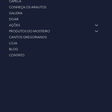
CAPELA
CONHEÇA OS ARAUTOS
GALERIA
DOAR
AÇÕES
PRODUTOS DO MOSTEIRO
CANTOS GREGORIANOS
LOJA
BLOG
CONTATO
TERMOS & CONDIÇÕES
TROCA E DEVOLUÇÕES
POLÍTICA DE PRIVACIDADE
AV. GAL CARLOS CAVALCANTI, 4199
BAIRRO UVARANAS, CEP: 84030-000 PONTA
GROSSA (PR)